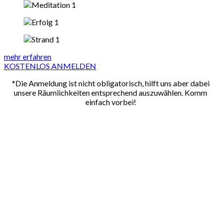
mehr erfahren
KOSTENLOS ANMELDEN
*Die Anmeldung ist nicht obligatorisch, hilft uns aber dabei
unsere Räumlichkeiten entsprechend auszuwählen. Komm
einfach vorbei!
Wir beraten dich rund um die Uhr kostenlos auf deinem Weg
zur Wunschfigur
Pro abgenommenem Kilo bezahlst du 5€. Wenn du nicht
abnimmst, bezahlst du auch nichts.